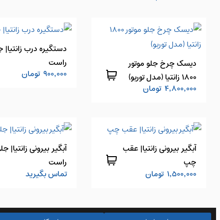
دستگیره درب زانتیا| ج
راست
دیسک چرخ جلو موتور
900,000
تومان
1800 زانتیا (مدل توربو)
4,800,000
تومان
آبگیر بیرونی زانتیا| عقب
آبگیر بیرونی زانتیا| جلو
چپ
راست
1,500,000
تومان
تماس بگیرید