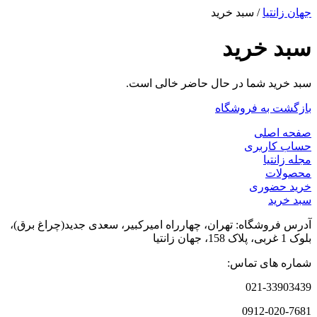
جهان زانتیا
/
سبد خرید
سبد خرید
سبد خرید شما در حال حاضر خالی است.
بازگشت به فروشگاه
صفحه اصلی
حساب کاربری
مجله زانتیا
محصولات
خرید حضوری
سبد خرید
آدرس فروشگاه: تهران، چهارراه امیرکبیر، سعدی جدید(چراغ برق)،
بلوک 1 غربی، پلاک 158، جهان زانتیا
شماره های تماس:
021-33903439
0912-020-7681