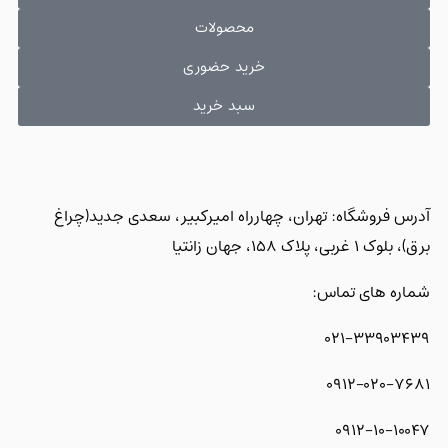
محصولات
خرید حضوری
سبد خرید
آدرس فروشگاه: تهران، چهارراه امیرکبیر، سعدی جدید(چراغ
برق)، بلوک 1 غربی، پلاک 158، جهان زانتیا
شماره های تماس:
021-33903439
0912-020-7681
0912-10-10047