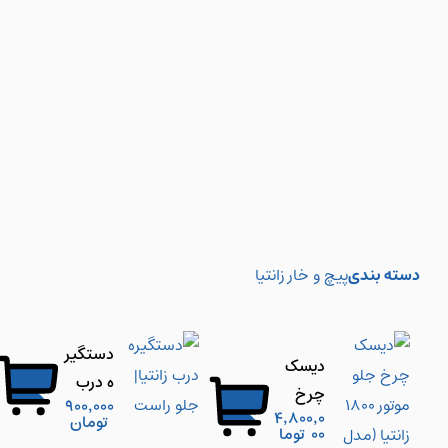
دسته بندی
پیچ و خار زانتیا
دستگیر
دیسک
ه درب
چرخ
900,000
زانتیا|
4,800,0
تومان
جلو
00
توما
جلو