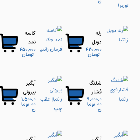
ن
موتور
راست
1800
زانتیا
(مدل
رله
کاسه
توربو)
دوبل
نمد
450,000
420,000
زانتیا
جک
تومان
تومان
فرمان
زانتیا
شلنگ
آبگیر
فشار
بیرونی
1,500,0
9,000,0
قوی
زانتیا|
00
توما
00
توما
ن
ن
زانتیا
عقب
چپ
آبگیر
آبگیر