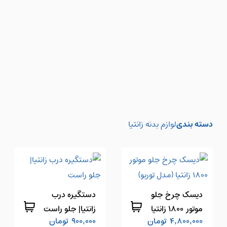
دسته بندی
لوازم بدنه زانتیا
دیسک چرخ جلو
دستگیره درب
موتور 1800 زانتیا
زانتیا| جلو راست
4,800,000
تومان
900,000
تومان
(مدل توربو)