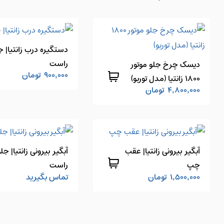
دستگیره درب زانتیا| ج
راست
دیسک چرخ جلو موتور
900,000
تومان
1800 زانتیا (مدل توربو)
4,800,000
تومان
آبگیر بیرونی زانتیا| عقب
آبگیر بیرونی زانتیا| جلو
چپ
راست
1,500,000
تومان
تماس بگیرید