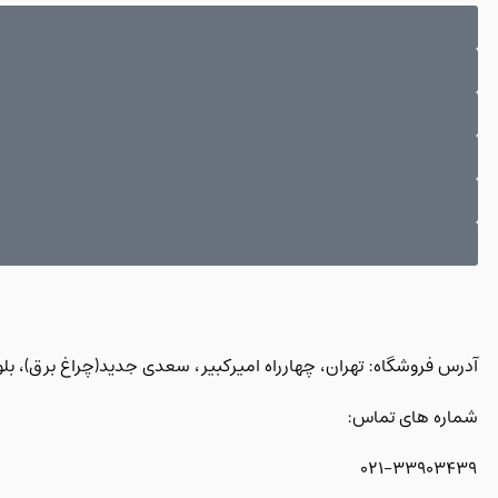
آدرس فروشگاه: تهران، چهارراه امیرکبیر، سعدی جدید(چراغ برق)، بلوک 1 غربی، پلاک 158، جهان زا
شماره های تماس:
021-33903439