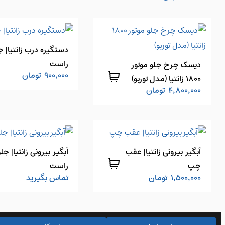
دستگیره درب زانتیا| ج
راست
دیسک چرخ جلو موتور
900,000
تومان
1800 زانتیا (مدل توربو)
4,800,000
تومان
آبگیر بیرونی زانتیا| عقب
آبگیر بیرونی زانتیا| جلو
چپ
راست
1,500,000
تومان
تماس بگیرید