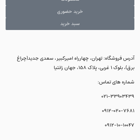
خرید حضوری
سبد خرید
آدرس فروشگاه: تهران، چهارراه امیرکبیر، سعدی جدید(چراغ
برق)، بلوک 1 غربی، پلاک 158، جهان زانتیا
شماره های تماس:
021-33903439
0912-020-7681
0912-10-10047