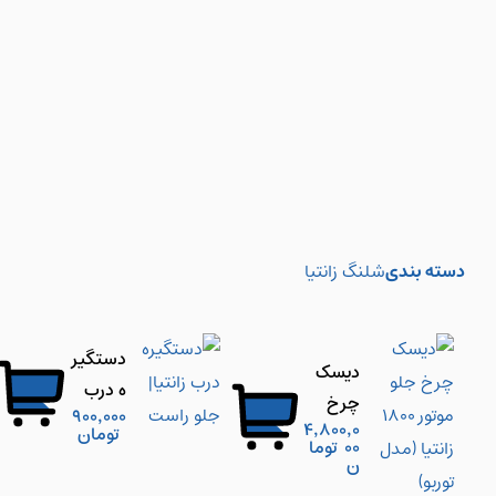
دسته بندی
شلنگ زانتیا
دستگیر
دیسک
ه درب
چرخ
900,000
زانتیا|
4,800,0
تومان
جلو
00
توما
جلو
ن
موتور
راست