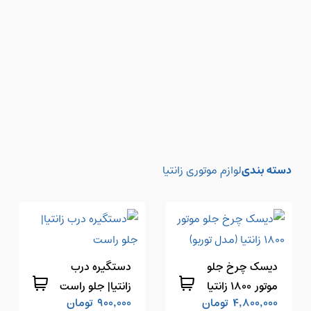
دسته بندی
لوازم موتوری زانتیا
دیسک چرخ جلو
دستگیره درب
موتور 1800 زانتیا
زانتیا| جلو راست
4,800,000
تومان
900,000
تومان
(مدل توربو)