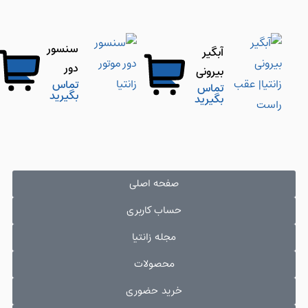
راست
چپ
سنسور
آبگیر
دور
بیرونی
تماس
موتور
تماس
زانتیا|
بگیرید
بگیرید
زانتیا
عقب
راست
صفحه اصلی
حساب کاربری
مجله زانتیا
محصولات
خرید حضوری