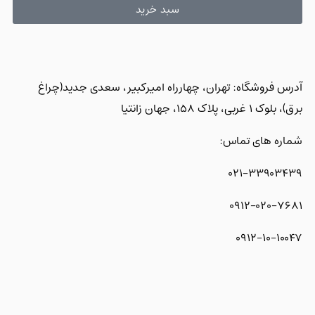
سبد خرید
آدرس فروشگاه: تهران، چهارراه امیرکبیر، سعدی جدید(چراغ
برق)، بلوک 1 غربی، پلاک 158، جهان زانتیا
شماره های تماس:
021-33903439
0912-020-7681
0912-10-10047