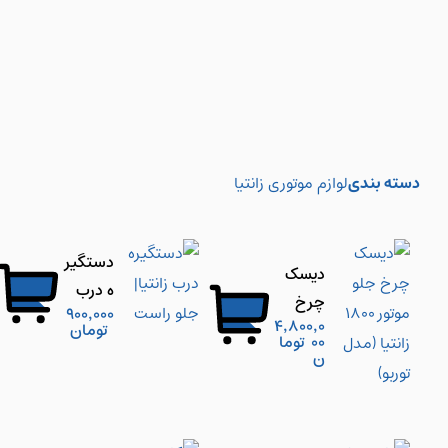
دسته بندی
لوازم موتوری زانتیا
دستگیر
دیسک
ه درب
چرخ
900,000
زانتیا|
4,800,0
تومان
جلو
00
توما
جلو
ن
موتور
راست
1800
زانتیا
(مدل